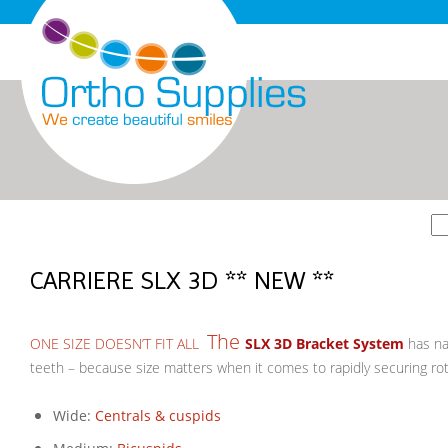
CARRIERE SLX 3D ** NEW **
The
ONE SIZE DOESN’T FIT ALL
SLX 3D Bracket System
has na
teeth – because size matters when it comes to rapidly securing rota
Wide:
Centrals & cuspids